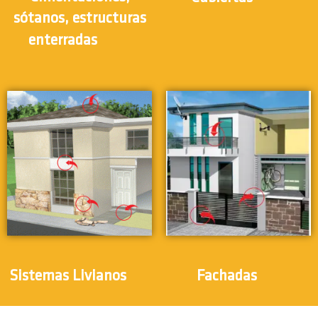
sótanos, estructuras
(12)
enterradas
(5)
(3)
Sistemas Livianos
Fachadas