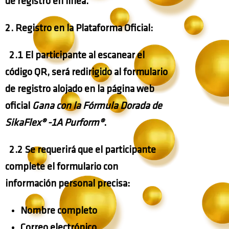
de registro en línea.
2.
Registro en la Plataforma Oficial:
2.1 El participante al escanear el
código QR, será redirigido al formulario
de registro alojado en la página web
oficial
Gana con la Fórmula Dorada
de
SikaFlex® -1A Purform®
.
2.2 Se requerirá que el participante
complete el formulario con
información personal precisa:
Nombre completo
Correo electrónico