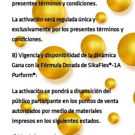
presentes términos y condiciones.
La activación será regulada única y
exclusivamente por los presentes términos y
condiciones.
B) Vigencia y disponibilidad de la dinámica
Gana con la Fórmula Dorada de SikaFlex®-1A
Purform®:
La
activación
se pondrá a disposición del
público participante en los puntos de venta
autorizados por medio de materiales
impresos en los siguientes estados.