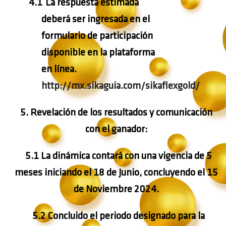
4.1
La respuesta estimada
deberá ser ingresada en el
formulario de participación
disponible en la plataforma
en línea.
http://mx.sikaguia.com/sikaflexgold/
5.
Revelación de los resultados y comunicación
con el ganador:
5.1 La dinámica contará con una vigencia de 5
meses iniciando el
18 de Junio
, concluyendo el
15
de Noviembre 2024
.
5.2 Concluido el periodo designado para la