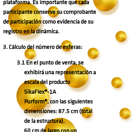
plataforma. Es importante que cada
participante conserve su comprobante
de participación como evidencia de su
registro en la dinámica.
3. Cálculo del número de esferas:
3.1
En el punto de venta, se
exhibirá una representación a
escala del producto
SikaFlex®-1A
Purform®
, con las siguientes
dimensiones: 87.5 cm (total
de la estructura),
60 cm de largo con un