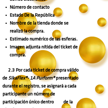
Número de contacto
Estado De la República
Nombre de la tienda donde se
realizó la compra.
Estimado numérico de las esferas.
Imagen adjunta nítida del ticket de
compra.
2.3 Por cada ticket de compra válido
de
SikaFlex®- 1A Purform®
presentado
durante el registro, se asignará a cada
participante un número de
participación único dentro de la