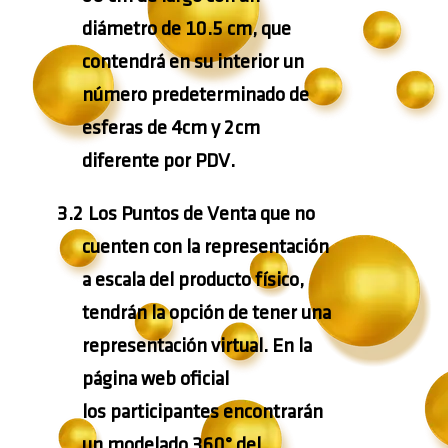
diámetro de 10.5 cm, que
contendrá en su interior un
número predeterminado de
esferas de 4cm y 2cm
diferente por PDV.
3.2
Los Puntos de Venta que no
cuenten con la representación
a escala del producto físico,
tendrán la opción de tener una
representación virtual. En la
página web oficial
los participantes encontrarán
un modelado 360° del