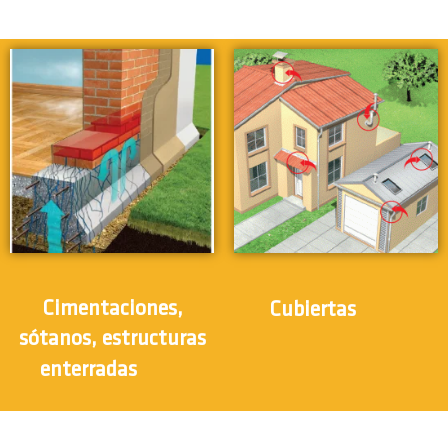
(12)
Cimentaciones,
Cubiertas
sótanos, estructuras
(12)
enterradas