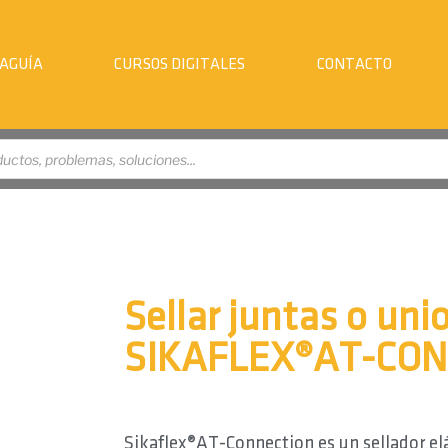
AGUÍA
CURSOS DIGITALES
CONTACTO
Sellar juntas o uni
SIKAFLEX®AT-CO
Sikaflex®AT-Connection es un sellador elá