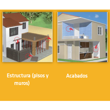
(24)
Estructura (pisos y
Acabados
(31)
muros)