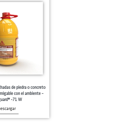
chadas de piedra o concreto
migable con el ambiente –
guard® -71 W
escargar