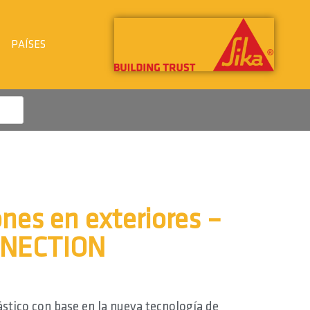
PAÍSES
ones en exteriores –
NNECTION
stico con base en la nueva tecnología de