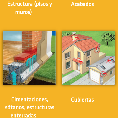
(24)
Estructura (pisos y
Acabados
(31)
muros)
(12)
Cimentaciones,
Cubiertas
sótanos, estructuras
(12)
enterradas