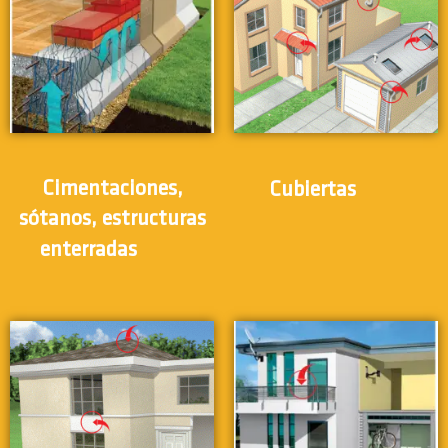
(12)
Cimentaciones,
Cubiertas
sótanos, estructuras
(12)
enterradas