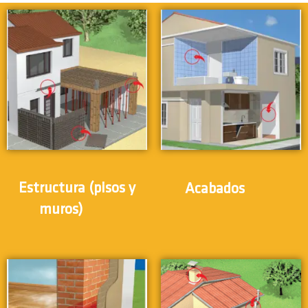
(24)
Estructura (pisos y
Acabados
(31)
muros)