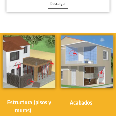
Descargar
(24)
Estructura (pisos y
Acabados
(31)
muros)